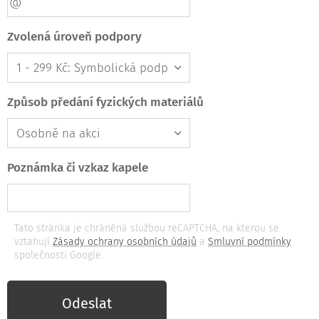
Zvolená úroveň podpory
Způsob předání fyzických materiálů
Poznámka či vzkaz kapele
Tato stránka je chráněná službou reCAPTCHA, na kterou se
vztahují
Zásady ochrany osobních údajů
a
Smluvní podmínky
společnosti Google.
Odeslat