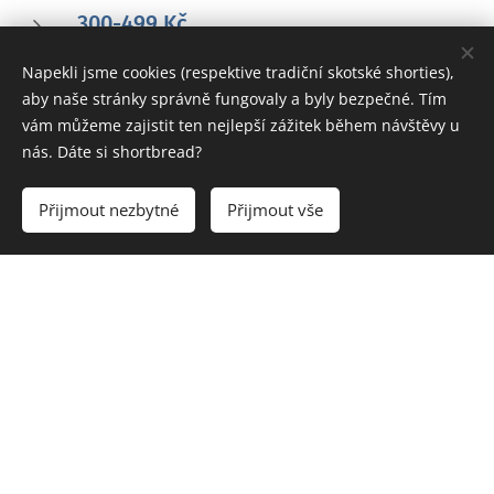
300-499 Kč
Naše nové CD vyrazí hned k tobě!
Napekli jsme cookies (respektive tradiční skotské shorties),
500-1199 Kč
aby naše stránky správně fungovaly a byly bezpečné. Tím
vám můžeme zajistit ten nejlepší zážitek během návštěvy u
Kromě CD dostaneš i naši připínací
nás. Dáte si shortbread?
placku a náramek!
1 200 Kč a více
Přijmout nezbytné
Přijmout vše
Za tuhle podporu si zasloužíš
kompletní "balíček fanouška kapely
":
CD + placku + náramek + magnetku +
otvírák + tričko nebo tílko!
Jestliže se rozhodneš nás podpořit, je tu ještě
pár organizačních poznámek: