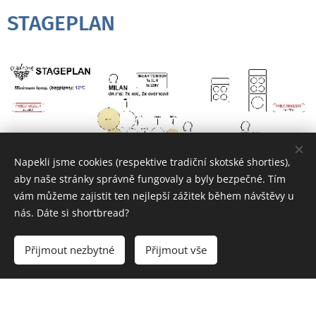
STAGEPLAN
Napekli jsme cookies (respektive tradiční skotské shorties),
aby naše stránky správně fungovaly a byly bezpečné. Tím
vám můžeme zajistit ten nejlepší zážitek během návštěvy u
nás. Dáte si shortbread?
Přijmout nezbytné
Přijmout vše