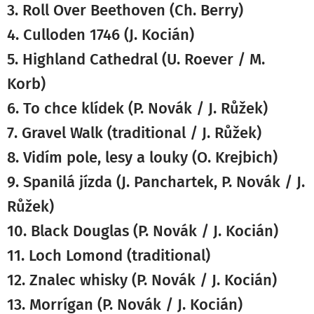
3.
Roll Over Beethoven (Ch. Berry)
4. Culloden 1746 (J. Kocián)
5.
Highland Cathedral (U. Roever / M.
Korb)
6.
To chce klídek (
P. Novák / J. Růžek
)
7.
Gravel Walk (
traditional / J. Růžek
)
8.
Vidím pole, lesy a louky (O. Krejbich)
9. Spanilá jízda (J. Panchartek, P. Novák / J.
Růžek)
10.
Black Douglas (P. Novák / J. Kocián)
11.
Loch Lomond (traditional)
12.
Znalec whisky (P. Novák
/ J. Kocián)
13.
Morrígan (P. Novák
/ J. Kocián
)