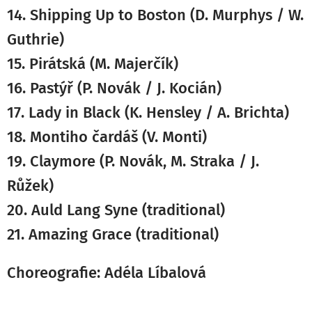
14.
Shipping Up to Boston (D. Murphys / W.
Guthrie)
1
5. Pirátská (M. Majerčík)
16.
Pastýř (
P. Novák
/ J. Kocián
)
17.
Lady in Black (K. Hensley / A. Brichta)
18.
Montiho čardáš (V. Monti)
19. Claymore (P. Novák, M. Straka / J.
Růžek)
20. Auld Lang Syne (traditional)
21. Amazing Grace (traditional)
Choreografie: Adéla Líbalová