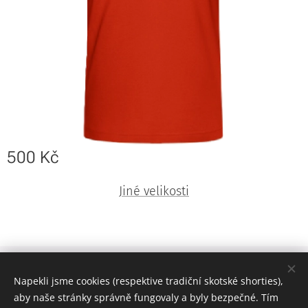
500
Kč
Jiné velikosti
© Claymore 2024
Cookies
Napekli jsme cookies (respektive tradiční skotské shorties),
Jazyky
aby naše stránky správně fungovaly a byly bezpečné. Tím